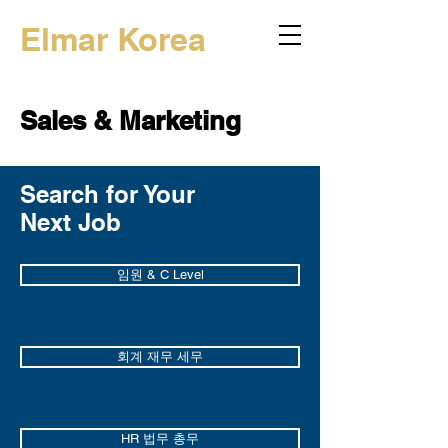
Elmar Korea
Sales & Marketing
Search for Your
Next Job
임원 & C Level
회계 재무 세무
HR 법무 총무