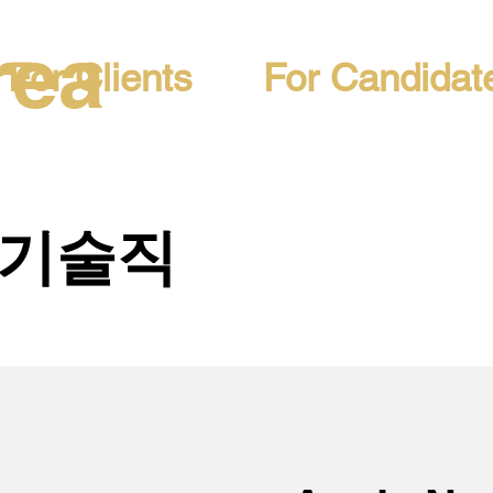
rea
For Clients
For Candidat
 기술직