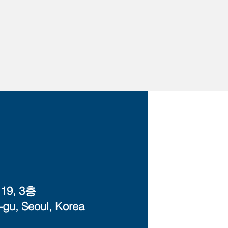
9, 3층
-gu, Seoul, Korea