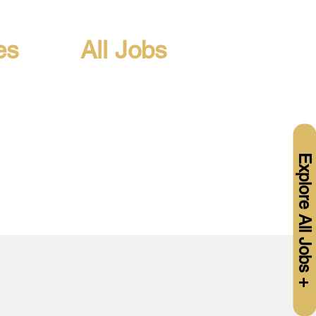
es
All Jobs
Explore All Jobs +