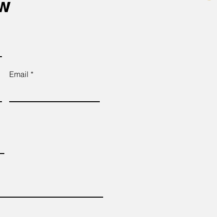
ow
Email